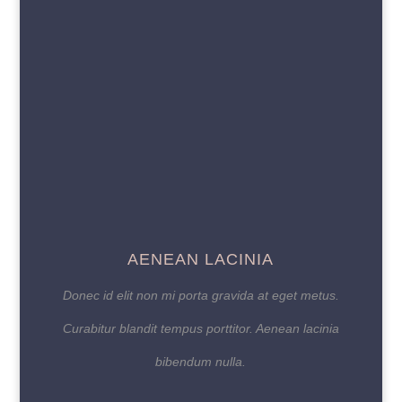
AENEAN LACINIA
Donec id elit non mi porta gravida at eget metus.
Curabitur blandit tempus porttitor. Aenean lacinia
bibendum nulla.