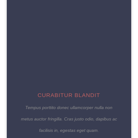
CURABITUR BLANDIT
Tempus porttito donec ullamcorper nulla non
metus auctor fringilla. Cras justo odio, dapibus ac
facilisis in, egestas eget quam.