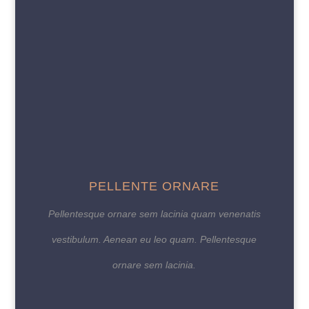
PELLENTE ORNARE
Pellentesque ornare sem lacinia quam venenatis
vestibulum. Aenean eu leo quam. Pellentesque
ornare sem lacinia.