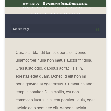
BEGINNER’S GUIDE TO
0434 125 172
events@thefarmwillunga.com.au
BREADMAKING
by
tfw_haniit
May 29, 2015
Uncategorized
Select Page
Curabitur blandit tempus porttitor. Donec
ullamcorper nulla non metus auctor fringilla.
Cras justo odio, dapibus ac facilisis in,
egestas eget quam. Donec id elit non mi
porta gravida at eget metus. Curabitur blandit
tempus porttitor. Duis mollis, est non
commodo luctus, nisi erat porttitor ligula, eget
lacinia odio sem nec elit. Aenean lacinia